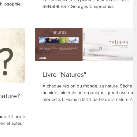
hilosophie...
SENSIBLES ? Georges Chapouthier,
neurobiologiste et philosophe, nous donne la
réponse...
Livre "Natures"
À chaque région du monde, sa nature. Sèche o
humide, minérale ou organique, grandiose ou
nature?
modeste. L’Humain fait-il partie de la nature ?...
drait-il protéger
ien et auteur du