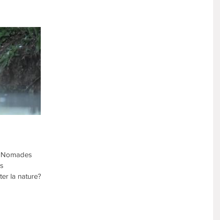
es Nomades
ns
ter la nature? A