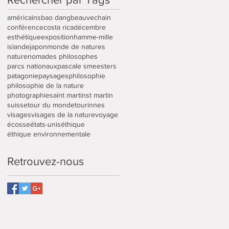
américains
bao dang
beauvechain
conférence
costa rica
décembre
esthétique
exposition
hamme-mille
islande
japon
monde de natures
nature
nomades philosophes
parcs nationaux
pascale smeesters
patagonie
paysages
philosophie
philosophie de la nature
photographie
saint martin
st martin
suisse
tour du monde
tourinnes
visages
visages de la nature
voyage
écosse
états-unis
éthique
éthique environnementale
Retrouvez-nous