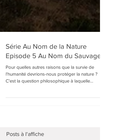
Série Au Nom de la Nature
Episode 5 Au Nom du Sauvage
Pour quelles autres raisons que la survie de
l'humanité devrions-nous protéger la nature ?
C'est la question philosophique à laquelle
Pascale Smeesters tente de répondre dans la
série de documentaires "Au nom de la Nature",
réalisés à la suite d'un voyage itinérant autour du
monde réalisé avec son mari Bao Dang en 2016-
2017. Le cinquième épisode intitulé "Au nom du
sauvage" nous fera voyager aux Etats-Unis afin
d'explorer la valeur de la nature sauvage,