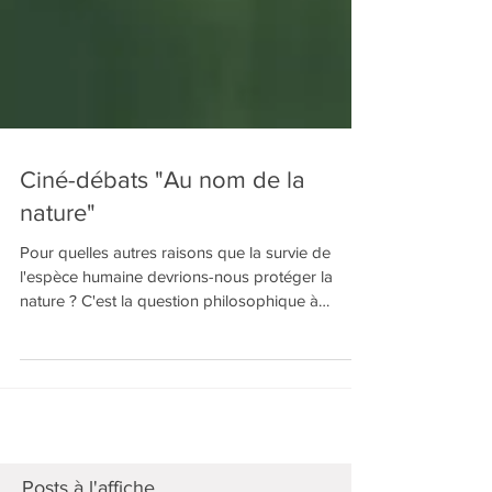
Ciné-débats "Au nom de la
nature"
Pour quelles autres raisons que la survie de
l'espèce humaine devrions-nous protéger la
nature ? C'est la question philosophique à
laquelle Pascale Smeesters tente de répondre
dans cette série de documentaires, réalisés à la
suite d'un voyage itinérant autour du monde
réalisé avec son mari en 2016-2017. Chaque
épisode étudie ainsi une raison de protéger la
nature, en commençant par les raisons les plus