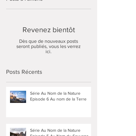
instrumentales et en progressant vers une sortie
Posts à l'affiche
de l’anthropocentrisme. L
Revenez bientôt
Dès que de nouveaux posts
seront publiés, vous les verrez
ici.
Posts Récents
Série Au Nom de la Nature
Episode 6 Au nom de la Terre