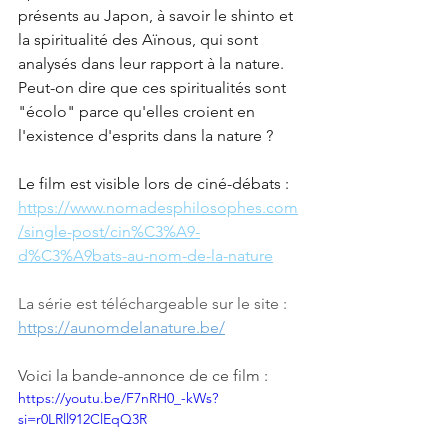
présents au Japon, à savoir le shinto et 
la spiritualité des Aïnous, qui sont 
analysés dans leur rapport à la nature. 
Peut-on dire que ces spiritualités sont 
"écolo" parce qu'elles croient en 
l'existence d'esprits dans la nature ? 
Le film est visible lors de ciné-débats : 
https://www.nomadesphilosophes.com
/single-post/cin%C3%A9-
d%C3%A9bats-au-nom-de-la-nature
La série est téléchargeable sur le site : 
https://aunomdelanature.be/
Voici la bande-annonce de ce film :
https://youtu.be/F7nRH0_-kWs?
si=r0LRll912ClEqQ3R