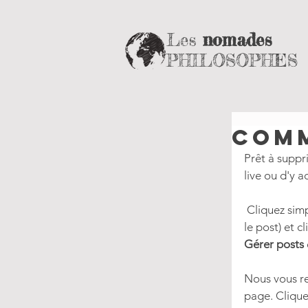
Les
nomades
PHILOSOPHES
Comm
Prêt à suppri
live ou d'y 
 Cliquez simplement sur l'icône Plus d'options (l'icône de pointillés qui apparait dans 
le post) et 
Gérer posts
Nous vous r
page. Clique